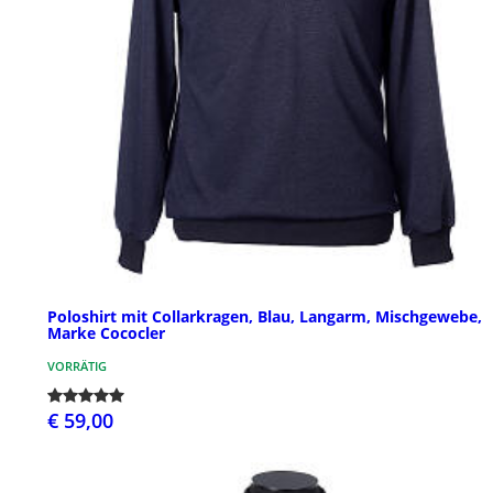
Poloshirt mit Collarkragen, Blau, Langarm, Mischgewebe,
Marke Cococler
VORRÄTIG
€ 59,00