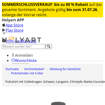
SOMMERSCHLUSSVERKAUF
:
bis zu 60 % Rabatt
auf das
gesamte Sortiment. Angebote gültig
bis zum 31.07.26
,
solange der Vorrat reicht.
Holyart APP
App Store
Play Store
Hilfe und Kontakt
Entdecken Sie Premium
Anmelden
Wunschliste
Startseite
Kirchenbedarf
Kleidung für Geistliche
0
Polohemden mit Collar
Warenkorb
Poloshirt mit Collarkragen, Schwarz, Langarm, 3 Knöpfe, Marke Cococle