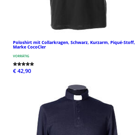
Poloshirt mit Collarkragen, Schwarz, Kurzarm, Piqué-Stoff,
Marke CocoCler
VORRÄTIG
€ 42,90