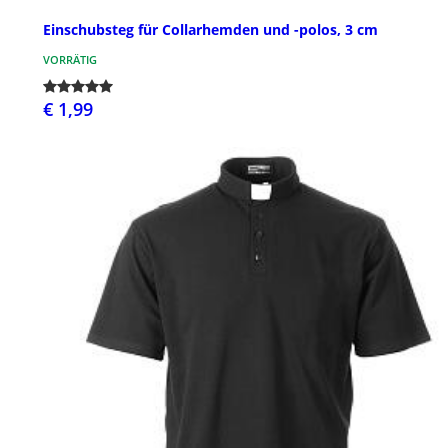
Einschubsteg für Collarhemden und -polos, 3 cm
VORRÄTIG
€ 1,99