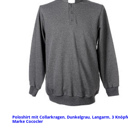
Poloshirt mit Collarkragen, Dunkelgrau, Langarm, 3 Knöpf
Marke Cococler