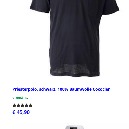
Priesterpolo, schwarz, 100% Baumwolle Cococler
VORRÄTIG
€ 45,90