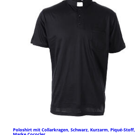
Poloshirt mit Collarkragen, Schwarz, Kurzarm, Piqué-Stoff,
Marke Cococler