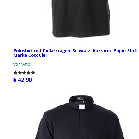
Poloshirt mit Collarkragen, Schwarz, Kurzarm, Piqué-Stoff,
Marke CocoCler
VORRÄTIG
€ 42,90