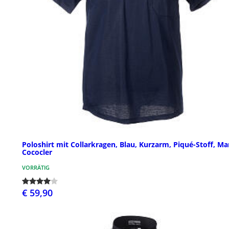
Poloshirt mit Collarkragen, Blau, Kurzarm, Piqué-Stoff, M
Cococler
VORRÄTIG
€ 59,90