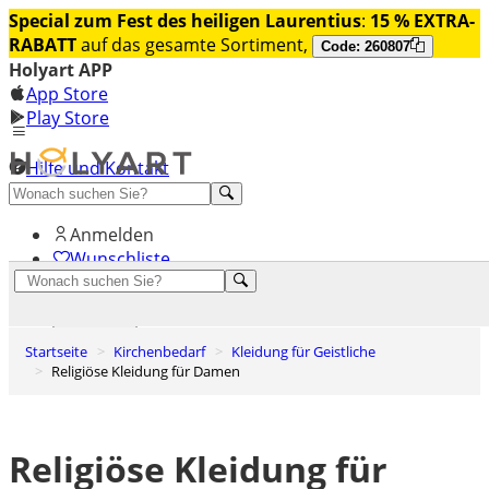
Special zum Fest des heiligen Laurentius
:
15 % EXTRA-
RABATT
auf das gesamte Sortiment,
Code: 260807
Holyart APP
App Store
Play Store
Hilfe und Kontakt
Entdecken Sie Premium
Anmelden
Wunschliste
0
Warenkorb
Startseite
Kirchenbedarf
Kleidung für Geistliche
Religiöse Kleidung für Damen
Religiöse Kleidung für