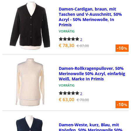
Damen-Cardigan, braun, mit
Taschen und V-Ausschnitt, 50%
Acryl - 50% Merinowolle, In
Primis
VORRÄTIG
2
€ 78,30
€ 87,00
-10
%
Damen-Rollkragenpullover, 50%
Merinowolle 50% Acryl, einfarbig
Weiß, Marke In Primis
VORRÄTIG
2
€ 63,00
€ 70,00
-10
%
Damen-Weste, kurz, Blau, mit
Knöpfen, 50% Merinowolle 50%