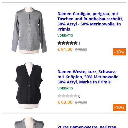
Damen-Cardigan, perlgrau, mit
Taschen und Rundhalsausschnitt,
50% Acryl - 50% Merinowolle, In
Primis
VORRÄTIG
1
€ 81,00
€ 90,00
-10
%
Damen-Weste, kurz, Schwarz,
mit Knöpfen, 50% Merinowolle
50% Acryl, Marke In Primis
VORRÄTIG
0
€ 63,00
€ 70,00
-10
%
kurze Damen-Weste, perlgrau,