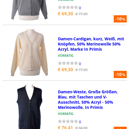
0
€ 69,30
€ 77,00
-10
%
Damen-Cardigan, kurz, Weiß, mit
Knöpfen, 50% Merinowolle 50%
Acryl, Marke In Primis
VORRÄTIG
0
€ 69,30
€ 77,00
-10
%
Damen-Weste, Große Größen,
Blau, mit Taschen und V-
Ausschnitt, 50% Acryl - 50%
Merinowolle, In Primis
VORRÄTIG
0
€ 76,41
€ 84,90