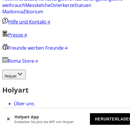
weihrauch
Messkelche
Osterkerze
Statuen
Madonna
Ziborium
Hilfe und Kontakt
→
Presse
→
Freunde werben Freunde
→
Roma Store
→
Holyart
Holyart
Über uns
Kundenbewertungen
Kontaktieren Sie uns
Holyart App
HERUNTERLADE
Blog
Entdecken Sie jetzt die APP von Holyart
Zugehörigkeitsprogramm