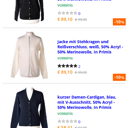
VORRÄTIG
0
€ 89,10
€ 99,00
-10
%
Jacke mit Stehkragen und
Reißverschluss, weiß, 50% Acryl -
50% Merinowolle, In Primis
VORRÄTIG
2
€ 89,10
€ 99,00
-10
%
kurzer Damen-Cardigan, blau,
mit V-Ausschnitt, 50% Acryl -
50% Merinowolle, In Primis
VORRÄTIG
0
€ 58,41
€ 64,90