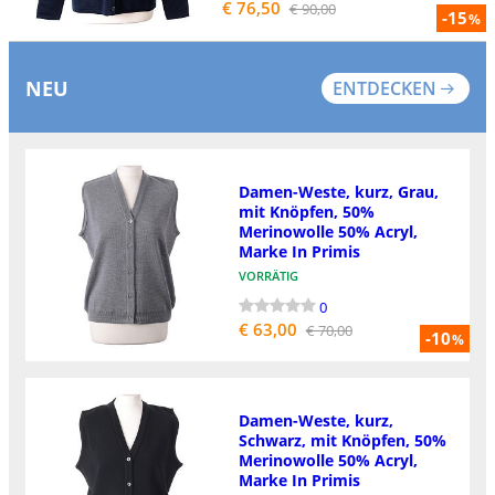
€ 76,50
€ 90,00
-15
%
NEU
ENTDECKEN
Damen-Weste, kurz, Grau,
mit Knöpfen, 50%
Merinowolle 50% Acryl,
Marke In Primis
VORRÄTIG
0
€ 63,00
€ 70,00
-10
%
Damen-Weste, kurz,
Schwarz, mit Knöpfen, 50%
Merinowolle 50% Acryl,
Marke In Primis