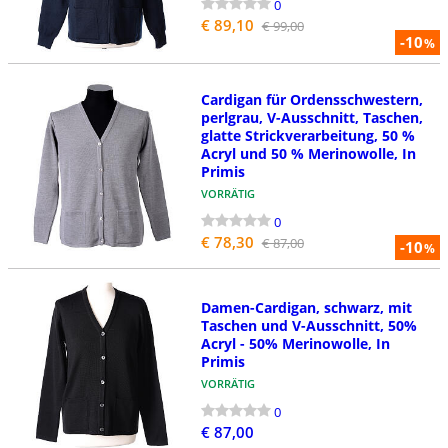
0
€ 89,10
€ 99,00
-10
%
Cardigan für Ordensschwestern,
perlgrau, V-Ausschnitt, Taschen,
glatte Strickverarbeitung, 50 %
Acryl und 50 % Merinowolle, In
Primis
VORRÄTIG
0
€ 78,30
€ 87,00
-10
%
Damen-Cardigan, schwarz, mit
Taschen und V-Ausschnitt, 50%
Acryl - 50% Merinowolle, In
Primis
VORRÄTIG
0
€ 87,00