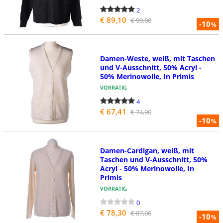
2
€ 89,10
€ 99,00
-10
%
Damen-Weste, weiß, mit Taschen
und V-Ausschnitt, 50% Acryl -
50% Merinowolle, In Primis
VORRÄTIG
4
€ 67,41
€ 74,90
-10
%
Damen-Cardigan, weiß, mit
Taschen und V-Ausschnitt, 50%
Acryl - 50% Merinowolle, In
Primis
VORRÄTIG
0
€ 78,30
€ 87,00
-10
%