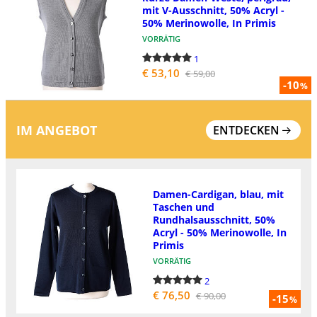
mit V-Ausschnitt, 50% Acryl -
50% Merinowolle, In Primis
VORRÄTIG
1
€ 53,10
€ 59,00
-10
%
IM ANGEBOT
ENTDECKEN
Damen-Cardigan, blau, mit
Taschen und
Rundhalsausschnitt, 50%
Acryl - 50% Merinowolle, In
Primis
VORRÄTIG
2
€ 76,50
€ 90,00
-15
%