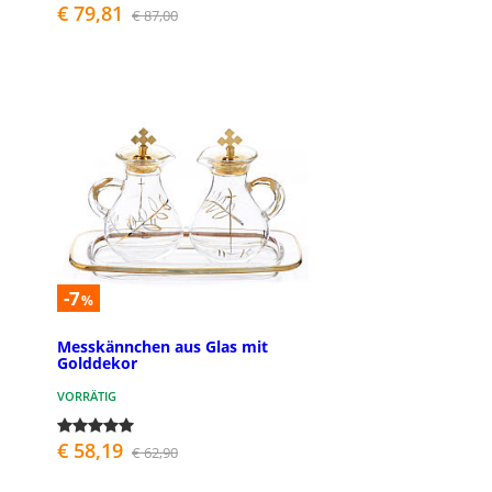
€ 79,81
€ 87,00
-7
%
Messkännchen aus Glas mit
Golddekor
VORRÄTIG
€ 58,19
€ 62,90