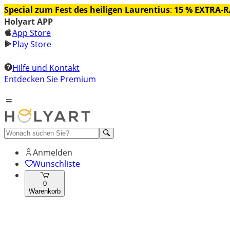
Special zum Fest des heiligen Laurentius
:
15 % EXTRA-
Holyart APP
App Store
Play Store
Hilfe und Kontakt
Entdecken Sie Premium
Anmelden
Wunschliste
0
Warenkorb