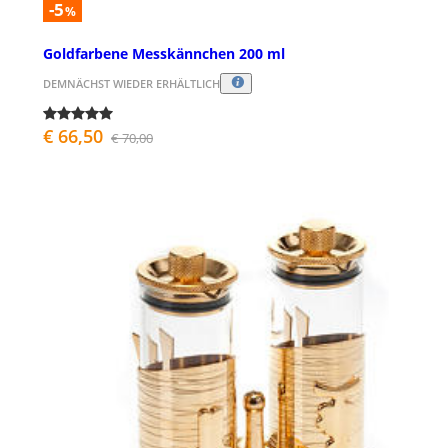
-5
%
Goldfarbene Messkännchen 200 ml
DEMNÄCHST WIEDER ERHÄLTLICH
€ 66,50
€ 70,00