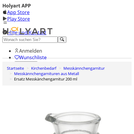
Holyart APP
App Store
Play Store
Hilfe und Kontakt
Entdecken Sie Premium
Anmelden
Wunschliste
Startseite
Kirchenbedarf
Messkännchengarnitur
0
Messkännchengarnituren aus Metall
Warenkorb
Ersatz Messkänchengarnitur 200 ml