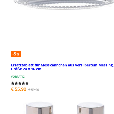
-5
%
Ersatztablett fűr Messkännchen aus versilbertem Messing,
Grőße 24 x 16 cm
VORRÄTIG
€ 55,90
€ 59,00