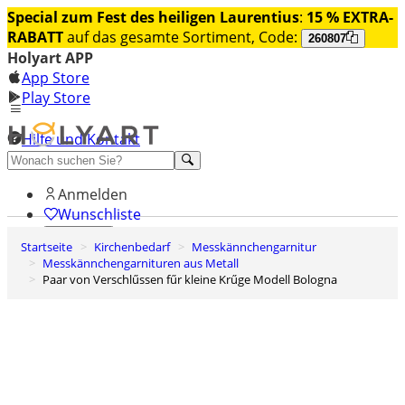
Special zum Fest des heiligen Laurentius
:
15 % EXTRA-
RABATT
auf das gesamte Sortiment, Code:
260807
Holyart APP
App Store
Play Store
Hilfe und Kontakt
Entdecken Sie Premium
Anmelden
Wunschliste
Startseite
Kirchenbedarf
Messkännchengarnitur
0
Messkännchengarnituren aus Metall
Warenkorb
Paar von Verschlűssen fűr kleine Krűge Modell Bologna