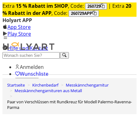
Extra
15 % Rabatt im SHOP
, Code:
| Extra
20
260729
% Rabatt in der APP
, Code:
260729APP
Holyart APP
App Store
Play Store
Hilfe und Kontakt
Entdecken Sie Premium
Anmelden
Wunschliste
Startseite
Kirchenbedarf
Messkännchengarnitur
0
Messkännchengarnituren aus Metall
Warenkorb
Paar von Verschlűssen mit Rundkreuz fűr Modell Palermo-Ravenna-
Parma