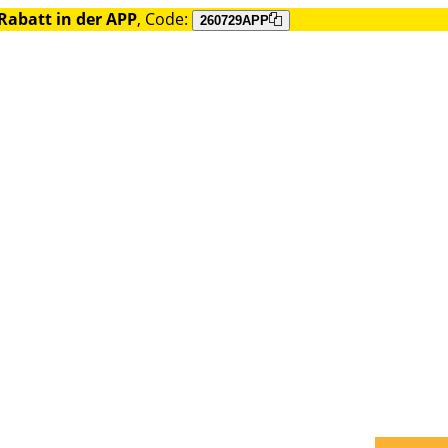
Rabatt in der APP
, Code:
260729APP