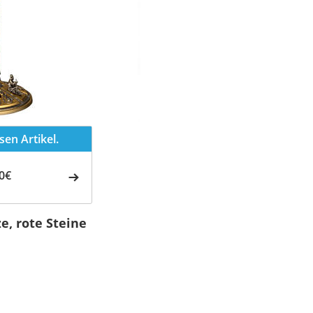
en Artikel.
0€
e, rote Steine