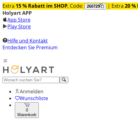
Extra
15 % Rabatt im SHOP
, Code:
| Extra
20 % 
260729
Holyart APP
App Store
Play Store
Hilfe und Kontakt
Entdecken Sie Premium
Anmelden
Wunschliste
0
Warenkorb