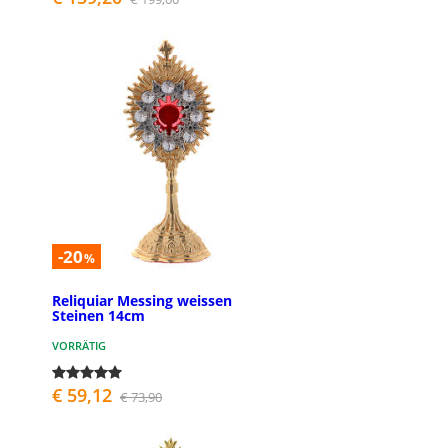
-20
%
Reliquiar Messing weissen
Steinen 14cm
VORRÄTIG
€ 59,12
€ 73,90