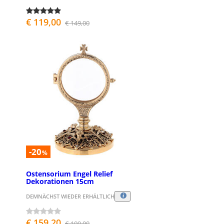
€ 119,00
€ 149,00
-20
%
Ostensorium Engel Relief
Dekorationen 15cm
DEMNÄCHST WIEDER ERHÄLTLICH
€ 159,20
€ 199,00