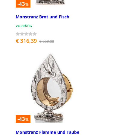
-43
%
Monstranz Brot und Fisch
VORRÄTIG
€ 316,39
€ 559,00
-43
%
Monstranz Flamme und Taube