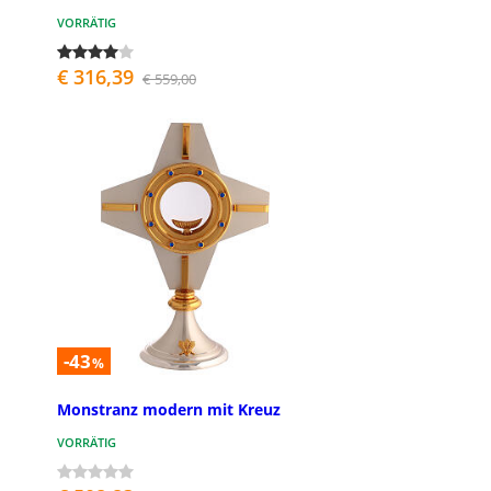
VORRÄTIG
€ 316,39
€ 559,00
-43
%
Monstranz modern mit Kreuz
VORRÄTIG