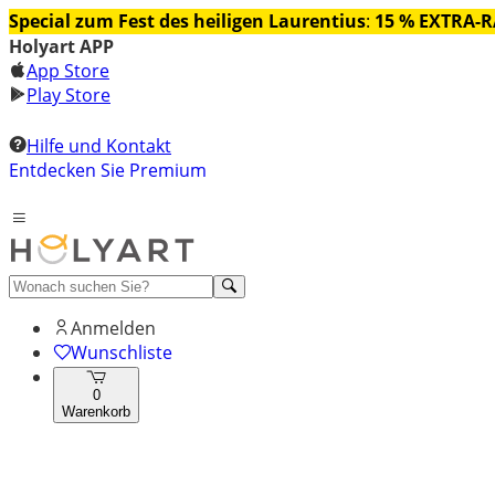
Special zum Fest des heiligen Laurentius
:
15 % EXTRA-
Holyart APP
App Store
Play Store
Hilfe und Kontakt
Entdecken Sie Premium
Anmelden
Wunschliste
0
Warenkorb