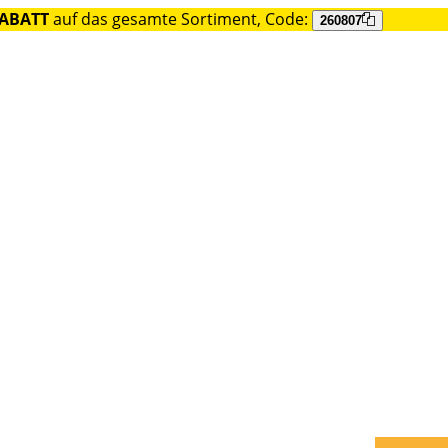
RABATT
auf das gesamte Sortiment, Code:
260807