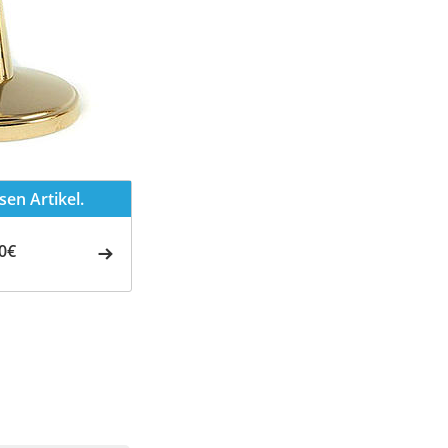
en Artikel.
0€