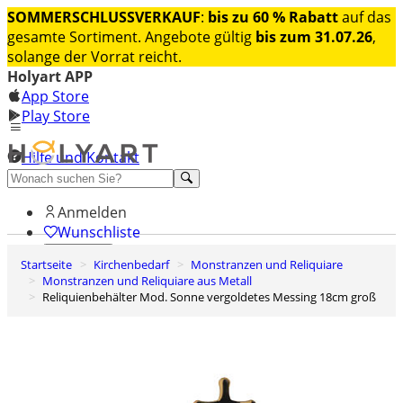
SOMMERSCHLUSSVERKAUF
:
bis zu 60 % Rabatt
auf das
gesamte Sortiment. Angebote gültig
bis zum 31.07.26
,
solange der Vorrat reicht.
Holyart APP
App Store
Play Store
Hilfe und Kontakt
Entdecken Sie Premium
Anmelden
Wunschliste
Startseite
Kirchenbedarf
Monstranzen und Reliquiare
0
Monstranzen und Reliquiare aus Metall
Warenkorb
Reliquienbehälter Mod. Sonne vergoldetes Messing 18cm groß