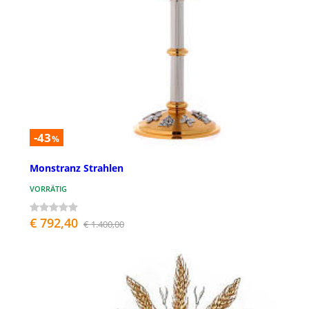
-43
%
Monstranz Strahlen
VORRÄTIG
€ 792,40
€ 1.400,00