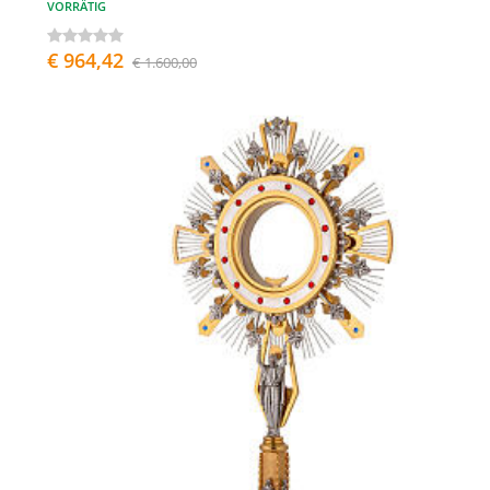
VORRÄTIG
€ 964,42
€ 1.600,00