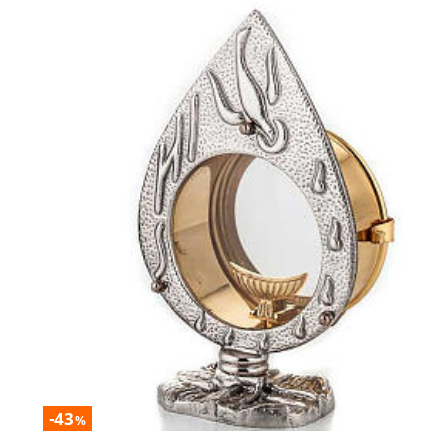
-43
%