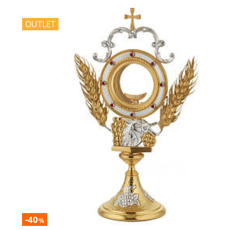
OUTLET
-40
%