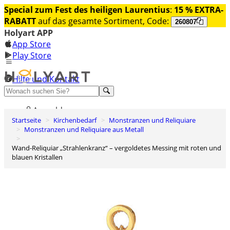
Special zum Fest des heiligen Laurentius
:
15 % EXTRA-
RABATT
auf das gesamte Sortiment, Code:
260807
Holyart APP
App Store
Play Store
Hilfe und Kontakt
Entdecken Sie Premium
Anmelden
Startseite
Kirchenbedarf
Monstranzen und Reliquiare
Wunschliste
Monstranzen und Reliquiare aus Metall
0
Wand-Reliquiar „Strahlenkranz“ – vergoldetes Messing mit roten und
Warenkorb
blauen Kristallen