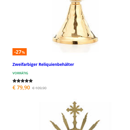
-27
%
Zweifarbiger Reliquienbehälter
VORRÄTIG
€ 79,90
€ 109,90