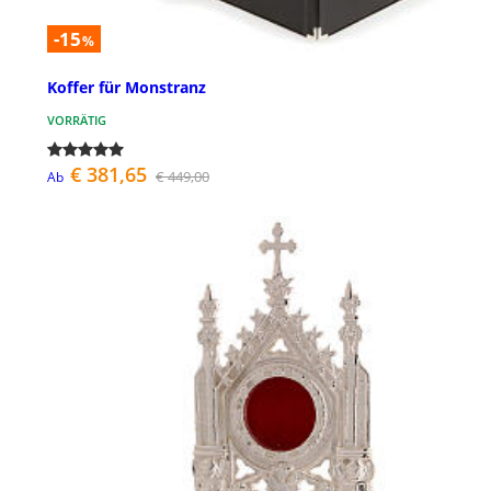
-15
%
Koffer für Monstranz
VORRÄTIG
€ 381,65
€ 449,00
Ab