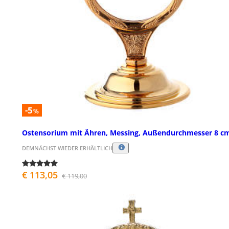
-5
%
Ostensorium mit Ähren, Messing, Außendurchmesser 8 c
DEMNÄCHST WIEDER ERHÄLTLICH
€ 113,05
€ 119,00