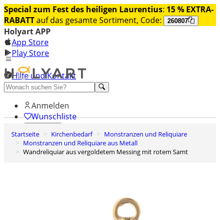
Special zum Fest des heiligen Laurentius
:
15 % EXTRA-
RABATT
auf das gesamte Sortiment, Code:
260807
Holyart APP
App Store
Play Store
Hilfe und Kontakt
Entdecken Sie Premium
Anmelden
Wunschliste
Startseite
Kirchenbedarf
Monstranzen und Reliquiare
0
Monstranzen und Reliquiare aus Metall
Warenkorb
Wandreliquiar aus vergoldetem Messing mit rotem Samt