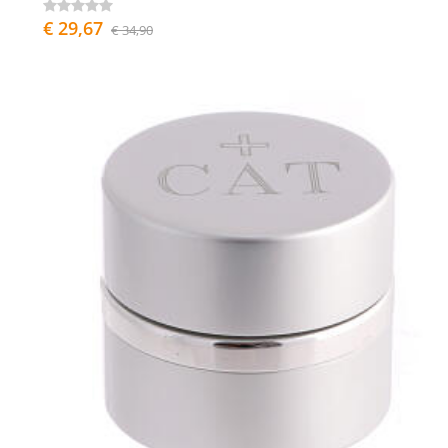
€ 29,67
€ 34,90