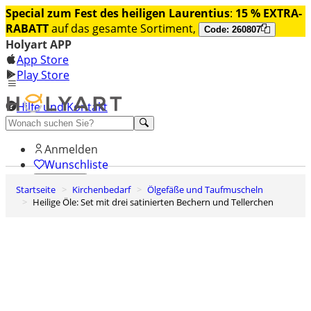
Special zum Fest des heiligen Laurentius
:
15 % EXTRA-
RABATT
auf das gesamte Sortiment,
Code: 260807
Holyart APP
App Store
Play Store
Hilfe und Kontakt
Entdecken Sie Premium
Anmelden
Wunschliste
Startseite
Kirchenbedarf
Ölgefäße und Taufmuscheln
0
Heilige Öle: Set mit drei satinierten Bechern und Tellerchen
Warenkorb