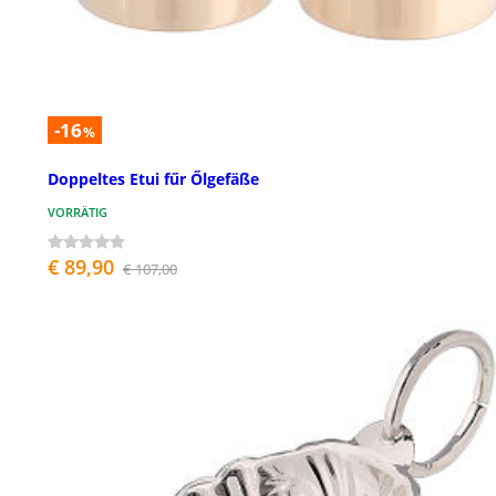
-16
%
Doppeltes Etui fűr Őlgefäße
VORRÄTIG
€ 89,90
€ 107,00