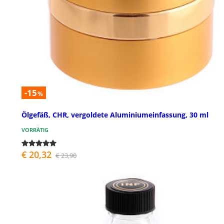
-15
%
Ölgefäß, CHR, vergoldete Aluminiumeinfassung, 30 ml
VORRÄTIG
€ 20,32
€ 23,90