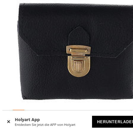
-5
%
Holyart App
HERUNTERLADE
Entdecken Sie jetzt die APP von Holyart
Etui fűr Heilige Őle mit Set aus drei Fläschchen mit
Metallummantelung, 30 ml