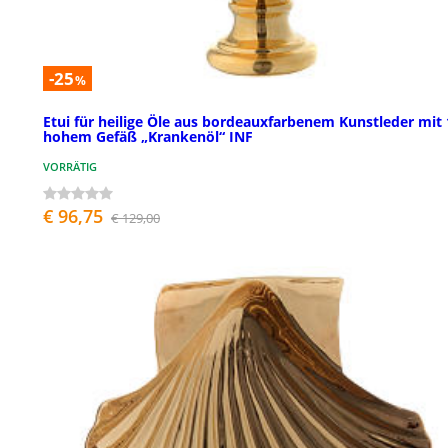
-25
%
Etui für heilige Öle aus bordeauxfarbenem Kunstleder mit 
hohem Gefäß „Krankenöl“ INF
VORRÄTIG
€ 96,75
€ 129,00