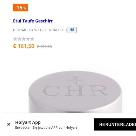
-15
%
Etui Taufe Geschirr
DEMNÄCHST WIEDER ERHÄLTLICH
€ 161,50
€ 190,00
Holyart App
HERUNTERLADE
Entdecken Sie jetzt die APP von Holyart