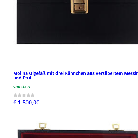
Molina Őlgefäß mit drei Kännchen aus versilbertem Messi
und Etui
VORRÄTIG
€ 1.500,00