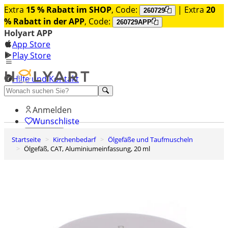
Extra
15 % Rabatt im SHOP
, Code:
| Extra
20
260729
% Rabatt in der APP
, Code:
260729APP
Holyart APP
App Store
Play Store
Hilfe und Kontakt
Entdecken Sie Premium
Anmelden
Wunschliste
Startseite
Kirchenbedarf
Ölgefäße und Taufmuscheln
0
Ölgefäß, CAT, Aluminiumeinfassung, 20 ml
Warenkorb