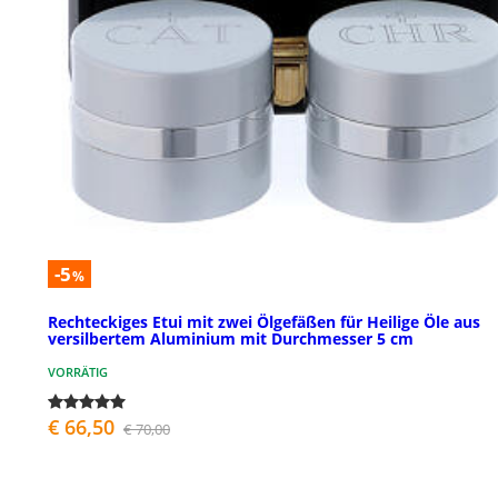
-5
%
Rechteckiges Etui mit zwei Ölgefäßen für Heilige Öle aus
versilbertem Aluminium mit Durchmesser 5 cm
VORRÄTIG
€ 66,50
€ 70,00