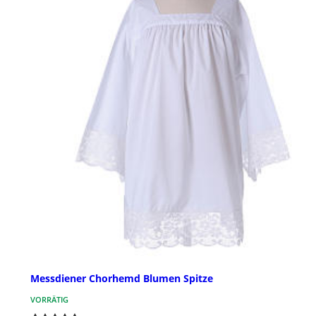
Messdiener Chorhemd Blumen Spitze
VORRÄTIG