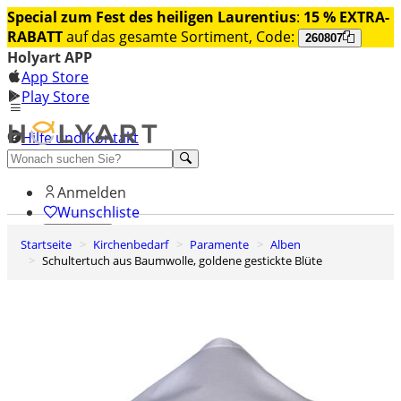
Special zum Fest des heiligen Laurentius
:
15 % EXTRA-
RABATT
auf das gesamte Sortiment, Code:
260807
Holyart APP
App Store
Play Store
Hilfe und Kontakt
Entdecken Sie Premium
Anmelden
Wunschliste
Startseite
Kirchenbedarf
Paramente
Alben
0
Schultertuch aus Baumwolle, goldene gestickte Blüte
Warenkorb