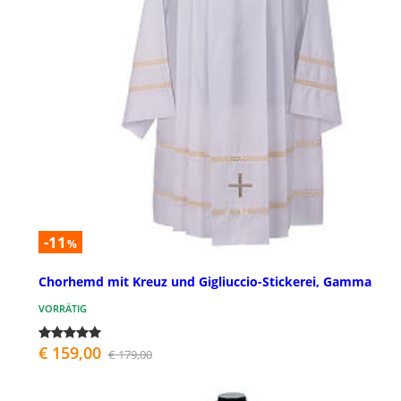
-11
%
Chorhemd mit Kreuz und Gigliuccio-Stickerei, Gamma
VORRÄTIG
€ 159,00
€ 179,00