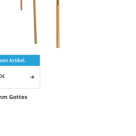
en Artikel.
0€
amm Gottes