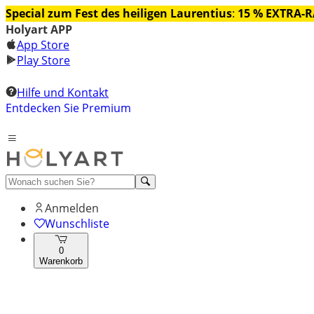
Special zum Fest des heiligen Laurentius
:
15 % EXTRA-
Holyart APP
App Store
Play Store
Hilfe und Kontakt
Entdecken Sie Premium
Anmelden
Wunschliste
0
Warenkorb