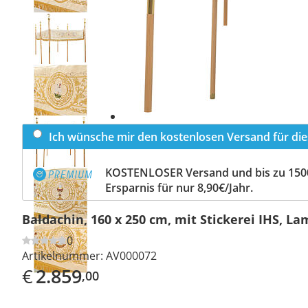
Previous
slide
Next
slide
Ich wünsche mir den kostenlosen Versand für dies
KOSTENLOSER Versand und bis zu 150
Ersparnis für nur 8,90€/Jahr.
Baldachin, 160 x 250 cm, mit Stickerei IHS, L
0
Artikelnummer:
AV000072
€
2.859
,00