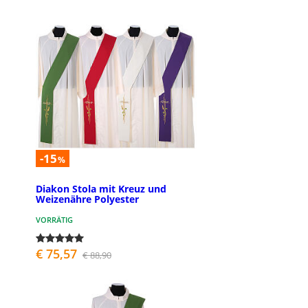
-15
%
Diakon Stola mit Kreuz und
Weizenähre Polyester
VORRÄTIG
€ 75,57
€ 88,90