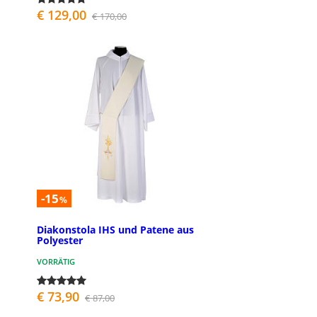
€ 129,00
€ 170,00
-15
%
Diakonstola IHS und Patene aus
Polyester
VORRÄTIG
€ 73,90
€ 87,00