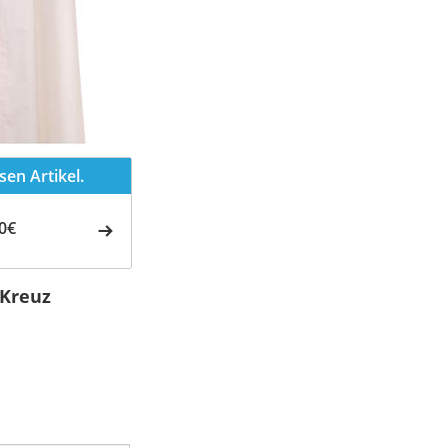
en Artikel.
0€
 Kreuz