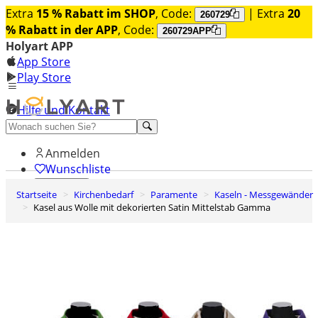
Extra
15 % Rabatt im SHOP
, Code:
| Extra
20
260729
% Rabatt in der APP
, Code:
260729APP
Holyart APP
App Store
Play Store
Hilfe und Kontakt
Entdecken Sie Premium
Anmelden
Wunschliste
Startseite
Kirchenbedarf
Paramente
Kaseln - Messgewänder
0
Kasel aus Wolle mit dekorierten Satin Mittelstab Gamma
Warenkorb