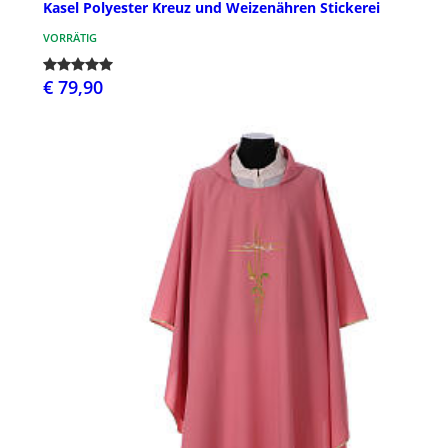
Kasel Polyester Kreuz und Weizenähren Stickerei
VORRÄTIG
€ 79,90