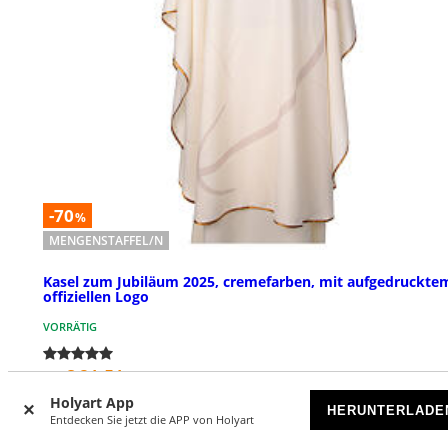
-70
%
MENGENSTAFFEL/N
Kasel zum Jubiläum 2025, cremefarben, mit aufgedruckte
offiziellen Logo
VORRÄTIG
€ 21,51
€ 89,90
Ab
Holyart App
HERUNTERLADE
Entdecken Sie jetzt die APP von Holyart