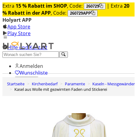
Extra
15 % Rabatt im SHOP
, Code:
| Extra
20
260729
% Rabatt in der APP
, Code:
260729APP
Holyart APP
App Store
Play Store
Hilfe und Kontakt
Entdecken Sie Premium
Anmelden
Wunschliste
Startseite
Kirchenbedarf
Paramente
Kaseln - Messgewänder
0
Kasel aus Wolle mit gezwirnten Faden und Stickerei
Warenkorb