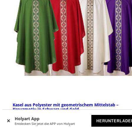
Kasel aus Polyester mit geometrischem Mittelstab –
Kreuzmotiv in Schwarz und Gold
Holyart App
DEMNÄCHST WIEDER ERHÄLTLICH
HERUNTERLADE
Entdecken Sie jetzt die APP von Holyart