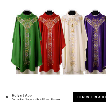
Holyart App
HERUNTERLADE
Entdecken Sie jetzt die APP von Holyart
Kasel aus Wolle goldenen Stickerei Gamma