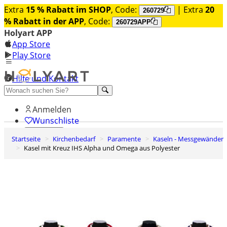
Extra
15 % Rabatt im SHOP
, Code:
| Extra
20
260729
% Rabatt in der APP
, Code:
260729APP
Holyart APP
App Store
Play Store
Hilfe und Kontakt
Entdecken Sie Premium
Anmelden
Wunschliste
Startseite
Kirchenbedarf
Paramente
Kaseln - Messgewänder
0
Kasel mit Kreuz IHS Alpha und Omega aus Polyester
Warenkorb