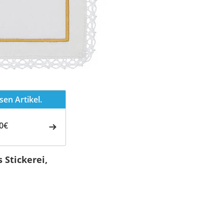
en Artikel.
0€
 Stickerei,