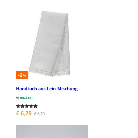
-6
%
Handtuch aus Lein-Mischung
VORRÄTIG
€ 6,29
€ 6,70