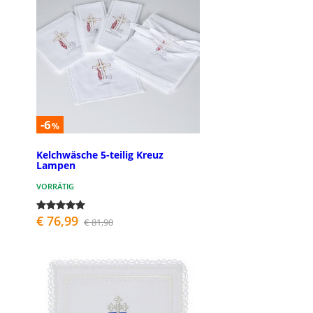
-6
%
Kelchwäsche 5-teilig Kreuz
Lampen
VORRÄTIG
€ 76,99
€ 81,90