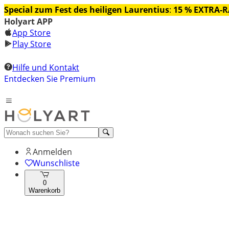
Special zum Fest des heiligen Laurentius
:
15 % EXTRA-
Holyart APP
App Store
Play Store
Hilfe und Kontakt
Entdecken Sie Premium
Anmelden
Wunschliste
0
Warenkorb