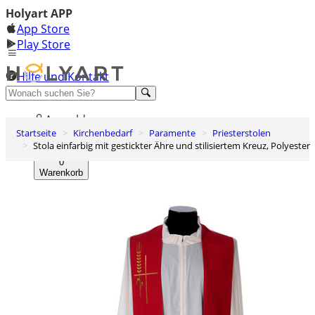
Holyart APP
App Store
Play Store
Hilfe und Kontakt
Entdecken Sie Premium
Anmelden
Startseite
Kirchenbedarf
Paramente
Priesterstolen
Wunschliste
Stola einfarbig mit gestickter Ähre und stilisiertem Kreuz, Polyester
0
Warenkorb