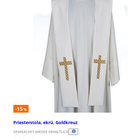
-15
%
Priesterstola, ekrü, Goldkreuz
DEMNÄCHST WIEDER ERHÄLTLICH