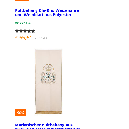
Pultbehang Chi-Rho Weizenähre
und Weinblatt aus Polyester
VORRÄTIG
€ 65,61
€ 72,90
-8
%
Marianischer Pultbehang aus