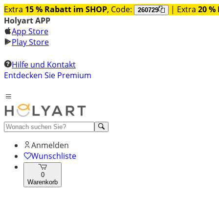
Extra
15 % Rabatt im SHOP
, Code:
| Extra
20 % 
260729
Holyart APP
App Store
Play Store
Hilfe und Kontakt
Entdecken Sie Premium
Anmelden
Wunschliste
0
Warenkorb