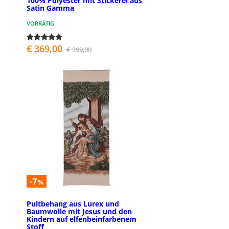
100% Polyester mit Stickerei aus
Satin Gamma
VORRÄTIG
€ 369,00
€ 399,00
-7
%
Pultbehang aus Lurex und
Baumwolle mit Jesus und den
Kindern auf elfenbeinfarbenem
Stoff