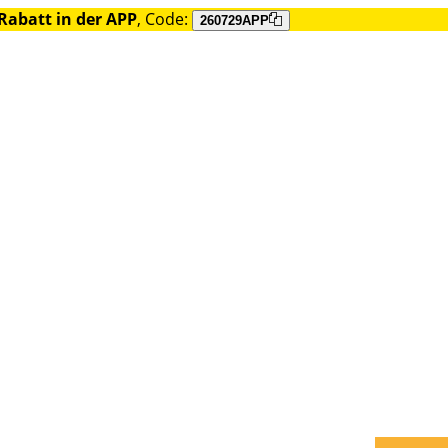
Rabatt in der APP
, Code:
260729APP