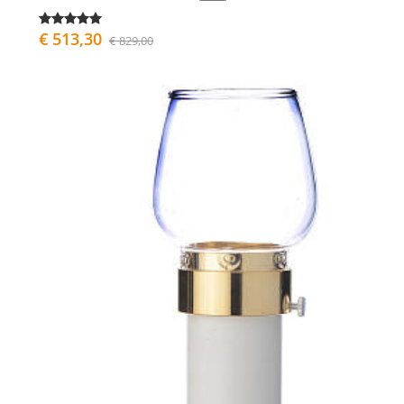
€ 513,30
€ 829,00