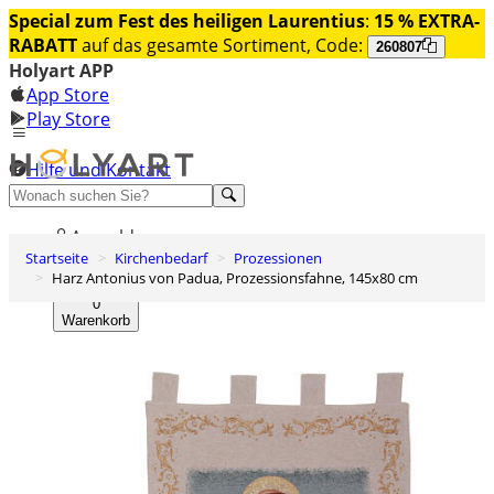
Special zum Fest des heiligen Laurentius
:
15 % EXTRA-
RABATT
auf das gesamte Sortiment, Code:
260807
Holyart APP
App Store
Play Store
Hilfe und Kontakt
Entdecken Sie Premium
Anmelden
Startseite
Kirchenbedarf
Prozessionen
Wunschliste
Harz Antonius von Padua, Prozessionsfahne, 145x80 cm
0
Warenkorb