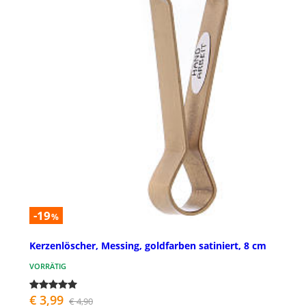
-19
%
Kerzenlöscher, Messing, goldfarben satiniert, 8 cm
VORRÄTIG
€ 3,99
€ 4,90