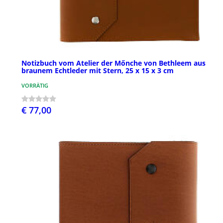
Notizbuch vom Atelier der Mőnche von Bethleem aus
braunem Echtleder mit Stern, 25 x 15 x 3 cm
VORRÄTIG
€ 77,00