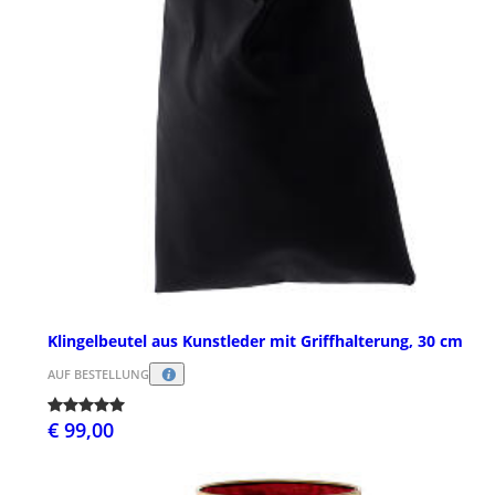
Klingelbeutel aus Kunstleder mit Griffhalterung, 30 cm
AUF BESTELLUNG
€ 99,00