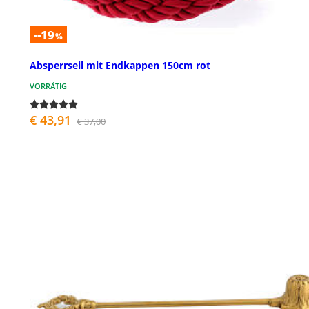
--19
%
Absperrseil mit Endkappen 150cm rot
VORRÄTIG
€ 43,91
€ 37,00