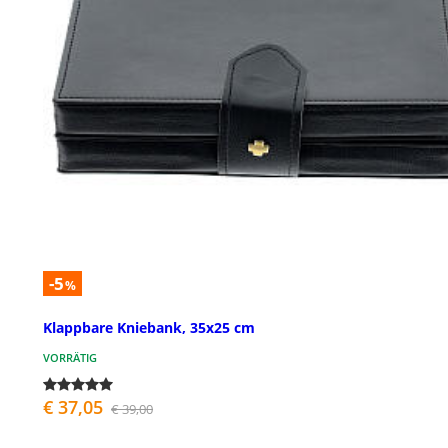
-5
%
Klappbare Kniebank, 35x25 cm
VORRÄTIG
€ 37,05
€ 39,00