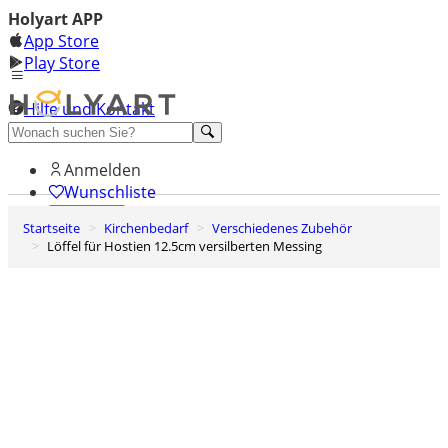
Holyart APP
App Store
Play Store
Hilfe und Kontakt
Entdecken Sie Premium
Anmelden
Wunschliste
Startseite
Kirchenbedarf
Verschiedenes Zubehör
0
Löffel für Hostien 12.5cm versilberten Messing
Warenkorb