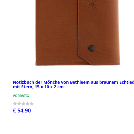
Notizbuch der Mőnche von Bethleem aus braunem Echtle
mit Stern, 15 x 10 x 2 cm
VORRÄTIG
€ 54,90