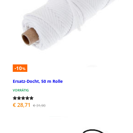
-10
%
Ersatz-Docht, 50 m Rolle
VORRÄTIG
€ 28,71
€ 31,90