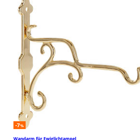
-7
%
Wandarm für Ewiglichtampel