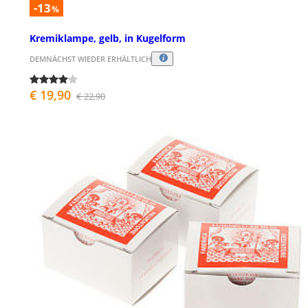
-13
%
Kremiklampe, gelb, in Kugelform
DEMNÄCHST WIEDER ERHÄLTLICH
€ 19,90
€ 22,90