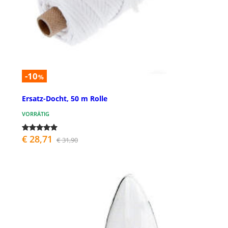
-10
%
Ersatz-Docht, 50 m Rolle
VORRÄTIG
€ 28,71
€ 31,90