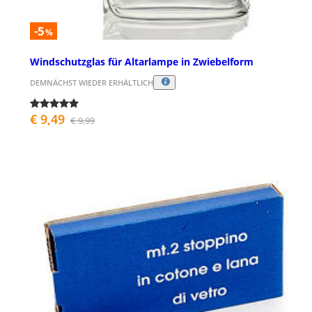
-5
%
Windschutzglas für Altarlampe in Zwiebelform
DEMNÄCHST WIEDER ERHÄLTLICH
€ 9,49
€ 9,99