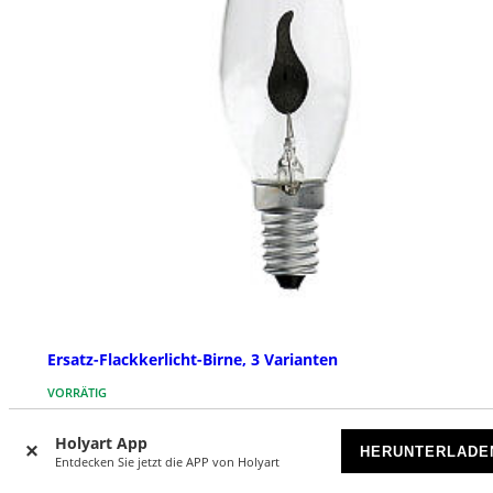
Ersatz-Flackkerlicht-Birne, 3 Varianten
VORRÄTIG
Holyart App
€ 3,90
Ab
HERUNTERLADE
Entdecken Sie jetzt die APP von Holyart