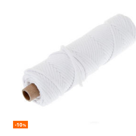
-10
%