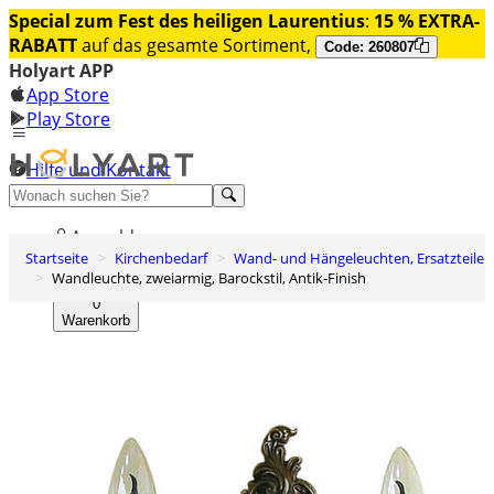
Special zum Fest des heiligen Laurentius
:
15 % EXTRA-
RABATT
auf das gesamte Sortiment,
Code: 260807
Holyart APP
App Store
Play Store
Hilfe und Kontakt
Entdecken Sie Premium
Anmelden
Startseite
Kirchenbedarf
Wand- und Hängeleuchten, Ersatzteile
Wunschliste
Wandleuchte, zweiarmig, Barockstil, Antik-Finish
0
Warenkorb