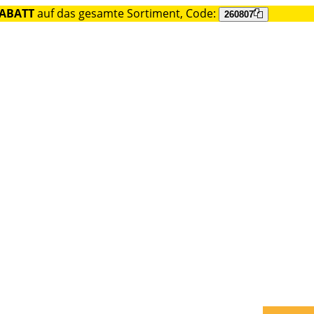
RABATT
auf das gesamte Sortiment, Code:
260807