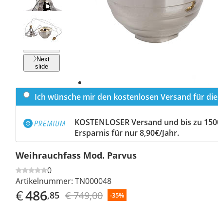
Previous
slide
Next
slide
Ich wünsche mir den kostenlosen Versand für dies
KOSTENLOSER Versand und bis zu 150
Ersparnis für nur 8,90€/Jahr.
Weihrauchfass Mod. Parvus
0
Artikelnummer:
TN000048
€
486
€ 749,00
,85
-35%