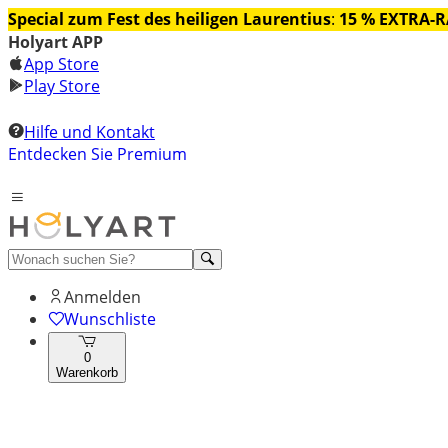
Special zum Fest des heiligen Laurentius
:
15 % EXTRA-
Holyart APP
App Store
Play Store
Hilfe und Kontakt
Entdecken Sie Premium
Anmelden
Wunschliste
0
Warenkorb