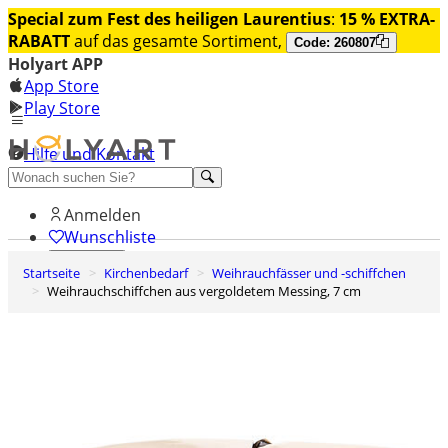
Special zum Fest des heiligen Laurentius
:
15 % EXTRA-
RABATT
auf das gesamte Sortiment,
Code: 260807
Holyart APP
App Store
Play Store
Hilfe und Kontakt
Entdecken Sie Premium
Anmelden
Wunschliste
Startseite
Kirchenbedarf
Weihrauchfässer und -schiffchen
0
Weihrauchschiffchen aus vergoldetem Messing, 7 cm
Warenkorb