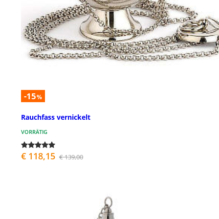
-15
%
Rauchfass vernickelt
VORRÄTIG
€ 118,15
€ 139,00