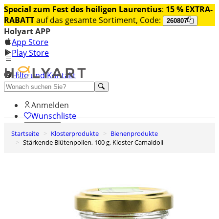
Special zum Fest des heiligen Laurentius
:
15 % EXTRA-
RABATT
auf das gesamte Sortiment, Code:
260807
Holyart APP
App Store
Play Store
Hilfe und Kontakt
Entdecken Sie Premium
Anmelden
Wunschliste
Startseite
Klosterprodukte
Bienenprodukte
0
Stärkende Blütenpollen, 100 g, Kloster Camaldoli
Warenkorb