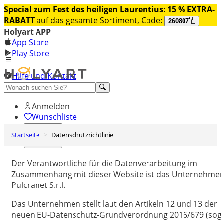
Special zum Fest des heiligen Laurentius
:
15 % EXTRA-
RABATT
auf das gesamte Sortiment, Code:
260807
Holyart APP
App Store
Play Store
Hilfe und Kontakt
Entdecken Sie Premium
Anmelden
Wunschliste
Startseite
Datenschutzrichtlinie
0
Warenkorb
Der Verantwortliche für die Datenverarbeitung im
Zusammenhang mit dieser Website ist das Unternehme
Pulcranet S.r.l.
Das Unternehmen stellt laut den Artikeln 12 und 13 der
neuen EU-Datenschutz-Grundverordnung 2016/679 (sog