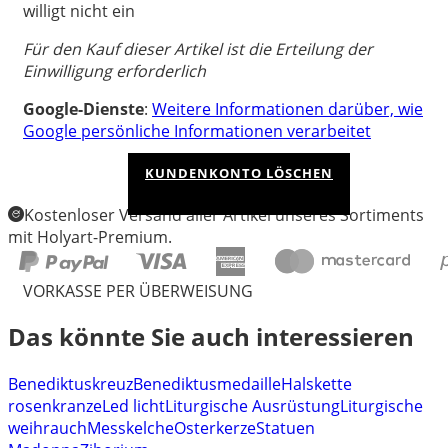
willigt nicht ein
Für den Kauf dieser Artikel ist die Erteilung der
Einwilligung erforderlich
Google-Dienste
:
Weitere Informationen darüber, wie
Google persönliche Informationen verarbeitet
KUNDENKONTO LÖSCHEN
Kostenloser Versand aller Artikel unseres Sortiments
mit Holyart-Premium.
VORKASSE PER ÜBERWEISUNG
Das könnte Sie auch interessieren
Benediktuskreuz
Benediktusmedaille
Halskette
rosenkranze
Led licht
Liturgische Ausrüstung
Liturgische
weihrauch
Messkelche
Osterkerze
Statuen