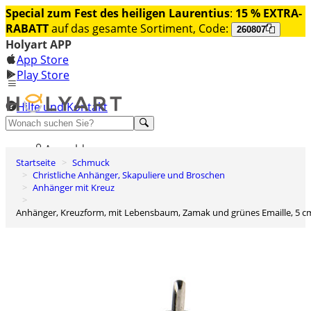
Special zum Fest des heiligen Laurentius
:
15 % EXTRA-
RABATT
auf das gesamte Sortiment, Code:
260807
Holyart APP
App Store
Play Store
Hilfe und Kontakt
Entdecken Sie Premium
Anmelden
Startseite
Schmuck
Wunschliste
Christliche Anhänger, Skapuliere und Broschen
Anhänger mit Kreuz
0
Warenkorb
Anhänger, Kreuzform, mit Lebensbaum, Zamak und grünes Emaille, 5 c