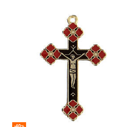
-40
%