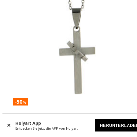
-50
%
Kreuzanhänger, "aufgesetztes Herz", spiegelnder Edelstahl
3,5x2 cm
Holyart App
HERUNTERLADE
Entdecken Sie jetzt die APP von Holyart
VORRÄTIG