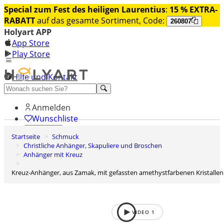
Special zum Fest des heiligen Laurentius
:
15 % EXTRA-
RABATT
auf das gesamte Sortiment, Code:
260807
Holyart APP
App Store
Play Store
Hilfe und Kontakt
Entdecken Sie Premium
Anmelden
Wunschliste
Startseite
Schmuck
0
Christliche Anhänger, Skapuliere und Broschen
Warenkorb
Anhänger mit Kreuz
Kreuz-Anhänger, aus Zamak, mit gefassten amethystfarbenen Kristallen
VIDEO
1