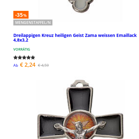
-35
%
MENGENSTAFFEL/N
Dreilappigen Kreuz heiligen Geist Zama weissen Emaillack
4,8x3,2
VORRÄTIG
€ 2,24
€ 4,59
Ab