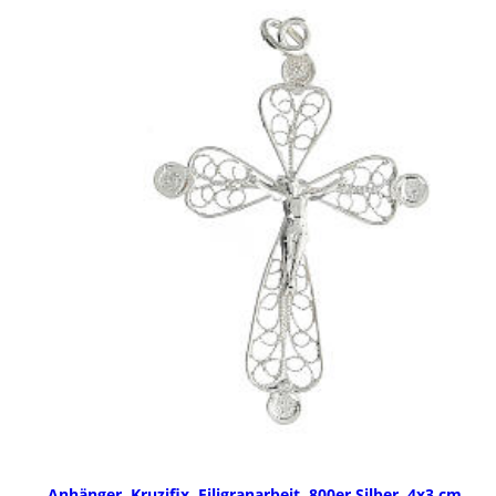
Anhänger, Kruzifix, Filigranarbeit, 800er Silber, 4x3 cm