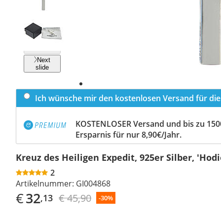
Previous
slide
Next
slide
Ich wünsche mir den kostenlosen Versand für dies
KOSTENLOSER Versand und bis zu 150
Ersparnis für nur 8,90€/Jahr.
Kreuz des Heiligen Expedit, 925er Silber, 'Hodi
2
Artikelnummer:
GI004868
€
32
€ 45,90
,13
-30%