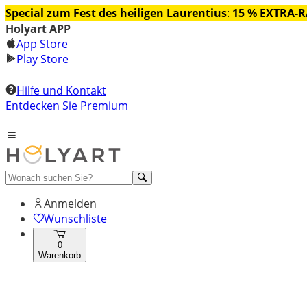
Special zum Fest des heiligen Laurentius
:
15 % EXTRA-
Holyart APP
App Store
Play Store
Hilfe und Kontakt
Entdecken Sie Premium
Anmelden
Wunschliste
0
Warenkorb