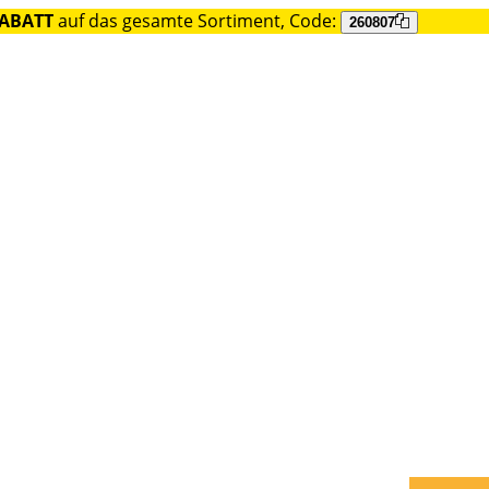
RABATT
auf das gesamte Sortiment, Code:
260807