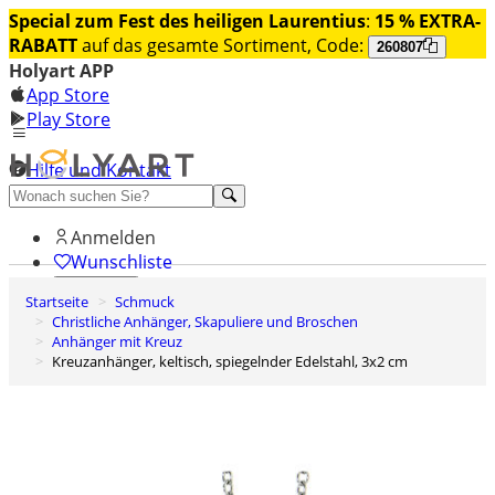
Special zum Fest des heiligen Laurentius
:
15 % EXTRA-
RABATT
auf das gesamte Sortiment, Code:
260807
Holyart APP
App Store
Play Store
Hilfe und Kontakt
Entdecken Sie Premium
Anmelden
Wunschliste
Startseite
Schmuck
0
Christliche Anhänger, Skapuliere und Broschen
Warenkorb
Anhänger mit Kreuz
Kreuzanhänger, keltisch, spiegelnder Edelstahl, 3x2 cm