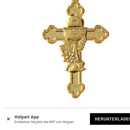
Vergoldeter Kreuzanhänger 4x2 cm aus Zamak
Holyart App
HERUNTERLADE
VORRÄTIG
Entdecken Sie jetzt die APP von Holyart