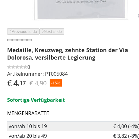
Previous slide
Next slide
Medaille, Kreuzweg, zehnte Station der Via
Dolorosa, versilberte Legierung
0
Artikelnummer:
PT005084
€
4
€ 4,90
,17
-15%
Sofortige Verfügbarkeit
MENGENRABATTE
von/ab 10 bis 19
€ 4,00 (-4%
von/ab 20 bis 49
€ 3,82 (-8%