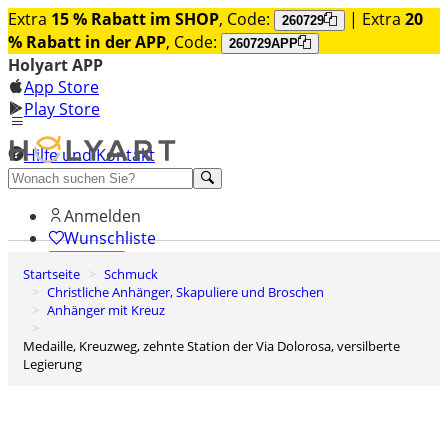
Extra
15 % Rabatt im SHOP
, Code:
| Extra
20
260729
% Rabatt in der APP
, Code:
260729APP
Holyart APP
App Store
Play Store
Hilfe und Kontakt
Entdecken Sie Premium
Anmelden
Wunschliste
Startseite
Schmuck
0
Christliche Anhänger, Skapuliere und Broschen
Warenkorb
Anhänger mit Kreuz
Medaille, Kreuzweg, zehnte Station der Via Dolorosa, versilberte
Legierung