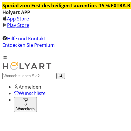
Special zum Fest des heiligen Laurentius
:
15 % EXTRA-
Holyart APP
App Store
Play Store
Hilfe und Kontakt
Entdecken Sie Premium
Anmelden
Wunschliste
0
Warenkorb