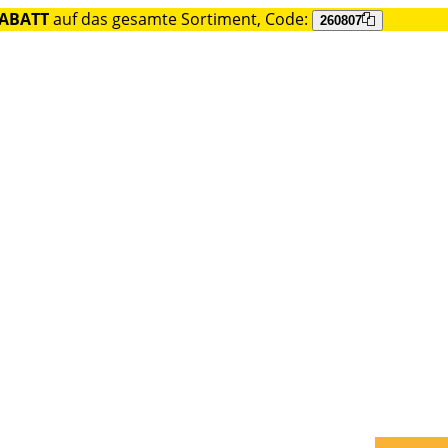
RABATT
auf das gesamte Sortiment, Code:
260807