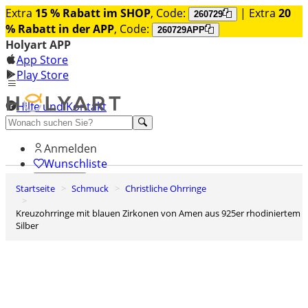
Extra
15 % Rabatt im SHOP
, Code:
| Extra
20
260729
% Rabatt in der APP
, Code:
260729APP
Holyart APP
App Store
Play Store
Hilfe und Kontakt
Entdecken Sie Premium
Anmelden
Wunschliste
Startseite
Schmuck
Christliche Ohrringe
0
Warenkorb
Kreuzohrringe mit blauen Zirkonen von Amen aus 925er rhodiniertem
Silber