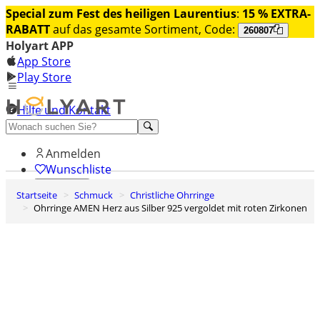
Special zum Fest des heiligen Laurentius
:
15 % EXTRA-
RABATT
auf das gesamte Sortiment, Code:
260807
Holyart APP
App Store
Play Store
Hilfe und Kontakt
Entdecken Sie Premium
Anmelden
Wunschliste
Startseite
Schmuck
Christliche Ohrringe
0
Ohrringe AMEN Herz aus Silber 925 vergoldet mit roten Zirkonen
Warenkorb