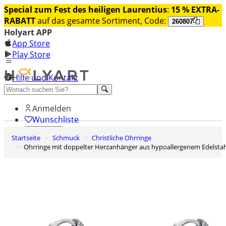
Special zum Fest des heiligen Laurentius
:
15 % EXTRA-
RABATT
auf das gesamte Sortiment, Code:
260807
Holyart APP
App Store
Play Store
Hilfe und Kontakt
Entdecken Sie Premium
Anmelden
Wunschliste
Startseite
Schmuck
Christliche Ohrringe
0
Ohrringe mit doppelter Herzanhänger aus hypoallergenem Edelstah
Warenkorb