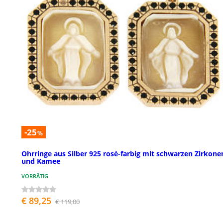
-25
%
Ohrringe aus Silber 925 rosè-farbig mit schwarzen Zirkone
und Kamee
VORRÄTIG
€ 89,25
€ 119,00