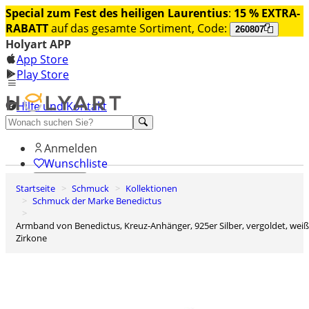
Special zum Fest des heiligen Laurentius
:
15 % EXTRA-
RABATT
auf das gesamte Sortiment, Code:
260807
Holyart APP
App Store
Play Store
Hilfe und Kontakt
Entdecken Sie Premium
Anmelden
Wunschliste
Startseite
Schmuck
Kollektionen
0
Schmuck der Marke Benedictus
Warenkorb
Armband von Benedictus, Kreuz-Anhänger, 925er Silber, vergoldet, weiße
Zirkone