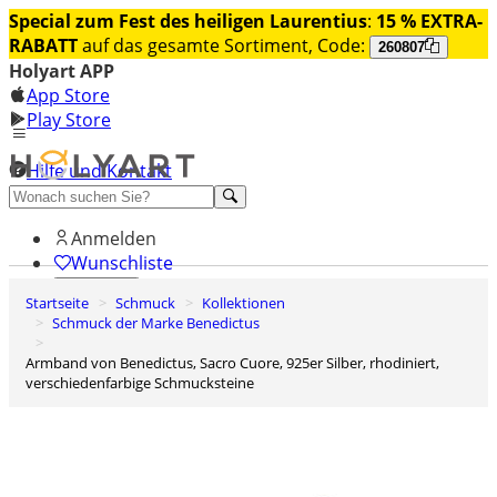
Special zum Fest des heiligen Laurentius
:
15 % EXTRA-
RABATT
auf das gesamte Sortiment, Code:
260807
Holyart APP
App Store
Play Store
Hilfe und Kontakt
Entdecken Sie Premium
Anmelden
Wunschliste
Startseite
Schmuck
Kollektionen
0
Schmuck der Marke Benedictus
Warenkorb
Armband von Benedictus, Sacro Cuore, 925er Silber, rhodiniert,
verschiedenfarbige Schmucksteine