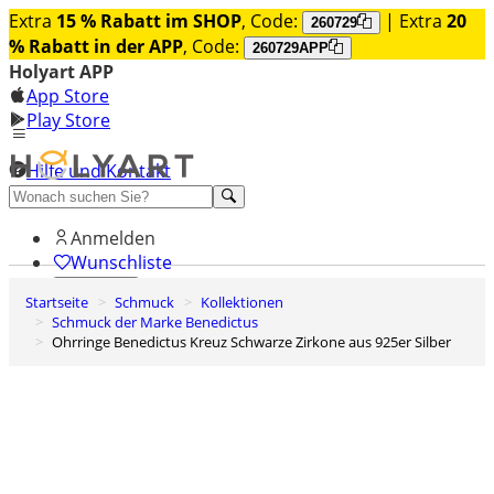
Extra
15 % Rabatt im SHOP
, Code:
| Extra
20
260729
% Rabatt in der APP
, Code:
260729APP
Holyart APP
App Store
Play Store
Hilfe und Kontakt
Entdecken Sie Premium
Anmelden
Wunschliste
Startseite
Schmuck
Kollektionen
0
Schmuck der Marke Benedictus
Warenkorb
Ohrringe Benedictus Kreuz Schwarze Zirkone aus 925er Silber