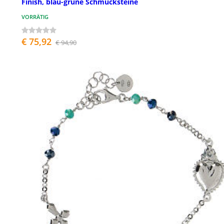
Finish, blau-grüne Schmucksteine
VORRÄTIG
€ 75,92
€ 94,90