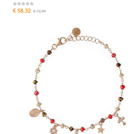
€ 58,32
€ 72,90