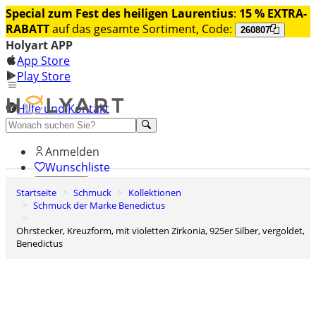
Special zum Fest des heiligen Laurentius
:
15 % EXTRA-
RABATT
auf das gesamte Sortiment, Code:
260807
Holyart APP
App Store
Play Store
Hilfe und Kontakt
Entdecken Sie Premium
Anmelden
Wunschliste
Startseite
Schmuck
Kollektionen
0
Schmuck der Marke Benedictus
Warenkorb
Ohrstecker, Kreuzform, mit violetten Zirkonia, 925er Silber, vergoldet,
Benedictus