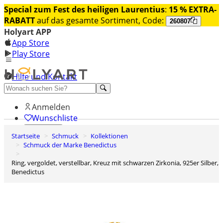
Special zum Fest des heiligen Laurentius
:
15 % EXTRA-
RABATT
auf das gesamte Sortiment, Code:
260807
Holyart APP
App Store
Play Store
Hilfe und Kontakt
Entdecken Sie Premium
Anmelden
Wunschliste
Startseite
Schmuck
Kollektionen
0
Schmuck der Marke Benedictus
Warenkorb
Ring, vergoldet, verstellbar, Kreuz mit schwarzen Zirkonia, 925er Silber,
Benedictus