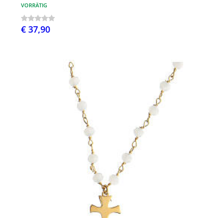
VORRÄTIG
€ 37,90