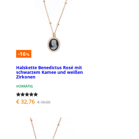
-16
%
Halskette Benedictus Rosé mit
schwarzem Kamee und weißen
Zirkonen
VORRÄTIG
€ 32,76
€ 39,00