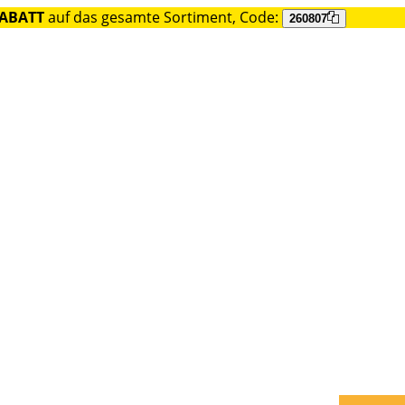
RABATT
auf das gesamte Sortiment, Code:
260807