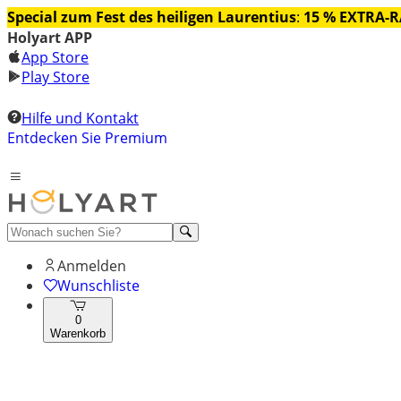
Special zum Fest des heiligen Laurentius
:
15 % EXTRA-
Holyart APP
App Store
Play Store
Hilfe und Kontakt
Entdecken Sie Premium
Anmelden
Wunschliste
0
Warenkorb