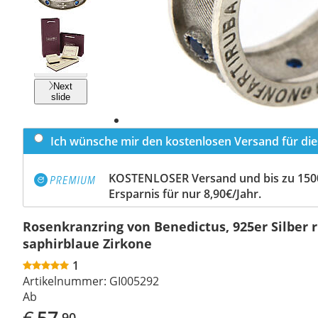
Previous
slide
Next
slide
Ich wünsche mir den kostenlosen Versand für dies
KOSTENLOSER Versand und bis zu 150
Ersparnis für nur 8,90€/Jahr.
Rosenkranzring von Benedictus, 925er Silber r
saphirblaue Zirkone
1
Artikelnummer:
GI005292
Ab
€
57
,90