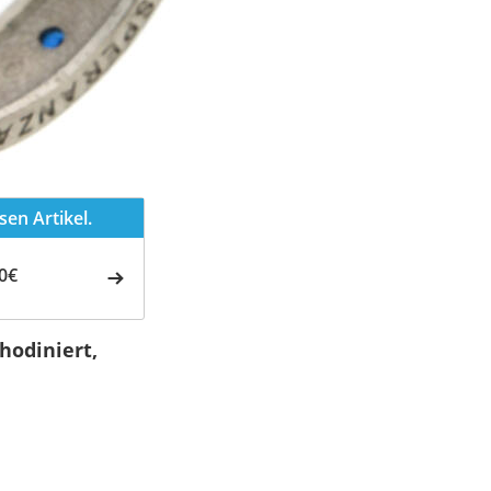
en Artikel.
0€
hodiniert,