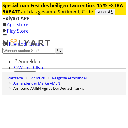
Special zum Fest des heiligen Laurentius
:
15 % EXTRA-
RABATT
auf das gesamte Sortiment, Code:
260807
Holyart APP
App Store
Play Store
Hilfe und Kontakt
Entdecken Sie Premium
Anmelden
Wunschliste
Startseite
Schmuck
Religiöse Armbänder
0
Armänder der Marke AMEN
Warenkorb
Armband AMEN Agnus Dei Deutsch türkis