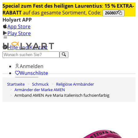
Special zum Fest des heiligen Laurentius
:
15 % EXTRA-
RABATT
auf das gesamte Sortiment, Code:
260807
Holyart APP
App Store
Play Store
Hilfe und Kontakt
Entdecken Sie Premium
Anmelden
Wunschliste
Startseite
Schmuck
Religiöse Armbänder
0
Armänder der Marke AMEN
Warenkorb
Armband AMEN Ave Maria Italienisch fuchsienfarbig