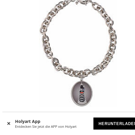
Armband, AMEN, rhodiniertes Messing, mit kräftigen run
Holyart App
HERUNTERLADE
Gliedern und Darstellung der Gottesmutter von Loreto
Entdecken Sie jetzt die APP von Holyart
VORRÄTIG