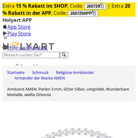
Extra
15 % Rabatt im SHOP
, Code:
| Extra
20
260729
% Rabatt in der APP
, Code:
260729APP
Holyart APP
App Store
Play Store
Hilfe und Kontakt
Entdecken Sie Premium
Anmelden
Startseite
Schmuck
Religiöse Armbänder
Wunschliste
Armänder der Marke AMEN
0
Armband AMEN, Perlen 3 mm, 925er Silber, vergoldet, Wunderbare
Warenkorb
Medaille, weiße Zirkonia