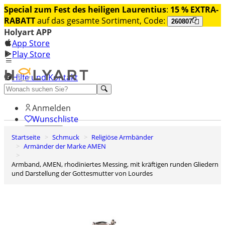
Special zum Fest des heiligen Laurentius
:
15 % EXTRA-
RABATT
auf das gesamte Sortiment, Code:
260807
Holyart APP
App Store
Play Store
Hilfe und Kontakt
Entdecken Sie Premium
Anmelden
Wunschliste
Startseite
Schmuck
Religiöse Armbänder
0
Armänder der Marke AMEN
Warenkorb
Armband, AMEN, rhodiniertes Messing, mit kräftigen runden Gliedern
und Darstellung der Gottesmutter von Lourdes