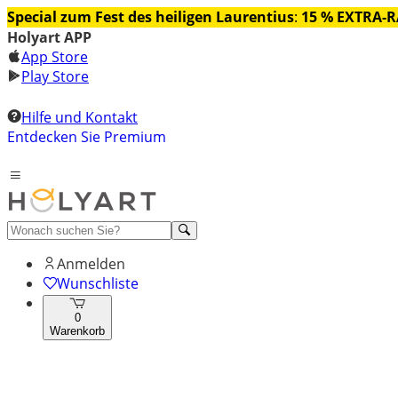
Special zum Fest des heiligen Laurentius
:
15 % EXTRA-
Holyart APP
App Store
Play Store
Hilfe und Kontakt
Entdecken Sie Premium
Anmelden
Wunschliste
0
Warenkorb