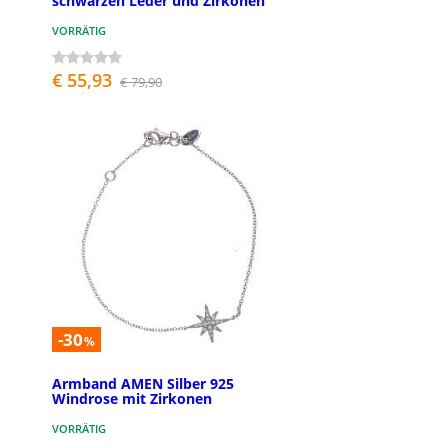
schwarzen Leder und Zirkonen
VORRÄTIG
€ 55,93
€ 79,90
-30
%
Armband AMEN Silber 925
Windrose mit Zirkonen
VORRÄTIG