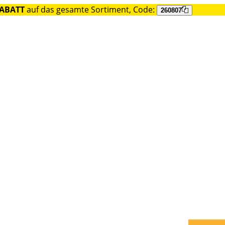
RABATT
auf das gesamte Sortiment, Code:
260807